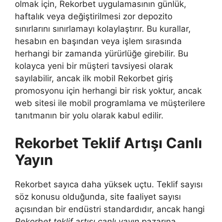
olmak için, Rekorbet uygulamasının günlük,
haftalık veya değiştirilmesi zor depozito
sınırlarını sınırlamayı kolaylaştırır. Bu kurallar,
hesabın en başından veya işlem sırasında
herhangi bir zamanda yürürlüğe girebilir. Bu
kolayca yeni bir müşteri tavsiyesi olarak
sayılabilir, ancak ilk mobil Rekorbet giriş
promosyonu için herhangi bir risk yoktur, ancak
web sitesi ile mobil programlama ve müşterilere
tanıtmanın bir yolu olarak kabul edilir.
Rekorbet Teklif Artışı Canlı
Yayın
Rekorbet sayıca daha yüksek uçtu. Teklif sayısı
söz konusu olduğunda, site faaliyet sayısı
açısından bir endüstri standardıdır, ancak hangi
Rekorbet teklif artışı canlı yayın
pazarına