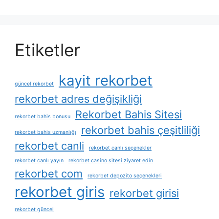
Etiketler
kayit rekorbet
güncel rekorbet
rekorbet adres değişikliği
Rekorbet Bahis Sitesi
rekorbet bahis bonusu
rekorbet bahis çeşitliliği
rekorbet bahis uzmanlığı
rekorbet canli
rekorbet canlı seçenekler
rekorbet canlı yayın
rekorbet casino sitesi ziyaret edin
rekorbet com
rekorbet depozito seçenekleri
rekorbet giris
rekorbet girisi
rekorbet güncel