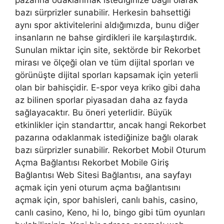
pazarına odaklanmak istediğinize bağlı olarak
bazı sürprizler sunabilir. Herkesin bahsettiği
aynı spor aktivitelerini aldığımızda, bunu diğer
insanların ne bahse girdikleri ile karşılaştırdık.
Sunulan miktar için site, sektörde bir Rekorbet
mirası ve ölçeği olan ve tüm dijital sporları ve
görünüşte dijital sporları kapsamak için yeterli
olan bir bahisçidir. E-spor veya kriko gibi daha
az bilinen sporlar piyasadan daha az fayda
sağlayacaktır. Bu öneri yeterlidir. Büyük
etkinlikler için standarttır, ancak hangi Rekorbet
pazarına odaklanmak istediğinize bağlı olarak
bazı sürprizler sunabilir. Rekorbet Mobil Oturum
Açma Bağlantısı Rekorbet Mobile Giriş
Bağlantısı Web Sitesi Bağlantısı, ana sayfayı
açmak için yeni oturum açma bağlantısını
açmak için, spor bahisleri, canlı bahis, casino,
canlı casino, Keno, hi lo, bingo gibi tüm oyunları