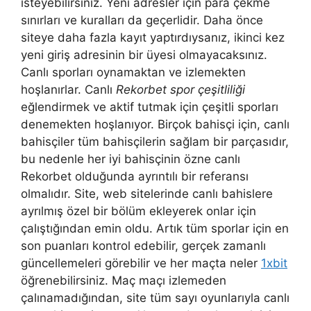
isteyebilirsiniz. Yeni adresler için para çekme
sınırları ve kuralları da geçerlidir. Daha önce
siteye daha fazla kayıt yaptırdıysanız, ikinci kez
yeni giriş adresinin bir üyesi olmayacaksınız.
Canlı sporları oynamaktan ve izlemekten
hoşlanırlar. Canlı
Rekorbet spor çeşitliliği
eğlendirmek ve aktif tutmak için çeşitli sporları
denemekten hoşlanıyor. Birçok bahisçi için, canlı
bahisçiler tüm bahisçilerin sağlam bir parçasıdır,
bu nedenle her iyi bahisçinin özne canlı
Rekorbet olduğunda ayrıntılı bir referansı
olmalıdır. Site, web sitelerinde canlı bahislere
ayrılmış özel bir bölüm ekleyerek onlar için
çalıştığından emin oldu. Artık tüm sporlar için en
son puanları kontrol edebilir, gerçek zamanlı
güncellemeleri görebilir ve her maçta neler
1xbit
öğrenebilirsiniz. Maç maçı izlemeden
çalınamadığından, site tüm sayı oyunlarıyla canlı