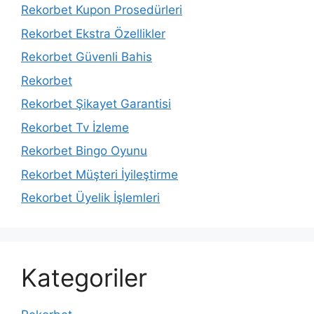
Rekorbet Kupon Prosedürleri
Rekorbet Ekstra Özellikler
Rekorbet Güvenli Bahis
Rekorbet
Rekorbet Şikayet Garantisi
Rekorbet Tv İzleme
Rekorbet Bingo Oyunu
Rekorbet Müşteri İyileştirme
Rekorbet Üyelik İşlemleri
Kategoriler