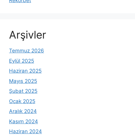
Rekorbet
Arşivler
Temmuz 2026
Eylül 2025
Haziran 2025
Mayıs 2025
Şubat 2025
Ocak 2025
Aralık 2024
Kasım 2024
Haziran 2024