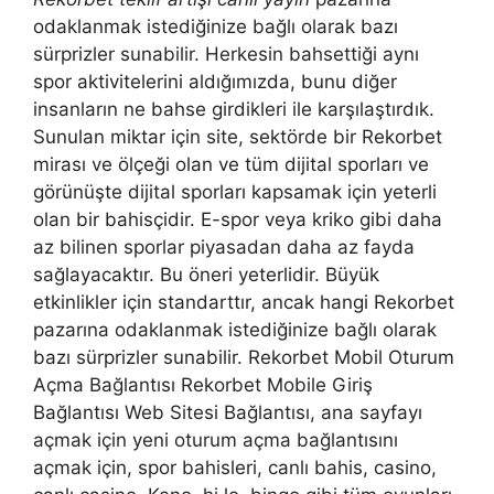
odaklanmak istediğinize bağlı olarak bazı
sürprizler sunabilir. Herkesin bahsettiği aynı
spor aktivitelerini aldığımızda, bunu diğer
insanların ne bahse girdikleri ile karşılaştırdık.
Sunulan miktar için site, sektörde bir Rekorbet
mirası ve ölçeği olan ve tüm dijital sporları ve
görünüşte dijital sporları kapsamak için yeterli
olan bir bahisçidir. E-spor veya kriko gibi daha
az bilinen sporlar piyasadan daha az fayda
sağlayacaktır. Bu öneri yeterlidir. Büyük
etkinlikler için standarttır, ancak hangi Rekorbet
pazarına odaklanmak istediğinize bağlı olarak
bazı sürprizler sunabilir. Rekorbet Mobil Oturum
Açma Bağlantısı Rekorbet Mobile Giriş
Bağlantısı Web Sitesi Bağlantısı, ana sayfayı
açmak için yeni oturum açma bağlantısını
açmak için, spor bahisleri, canlı bahis, casino,