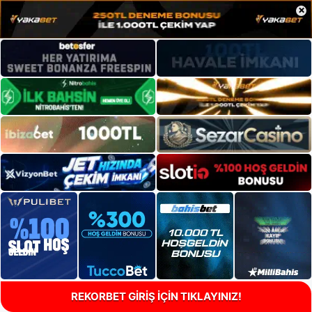
×
REKORBET GİRİŞ İÇİN TIKLAYINIZ!