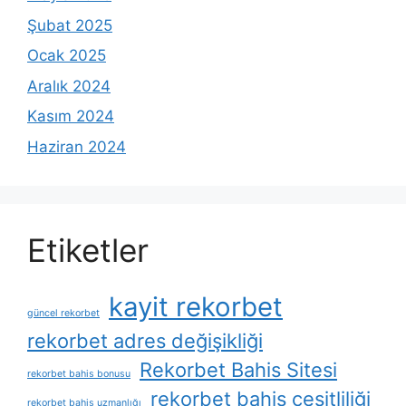
Şubat 2025
Ocak 2025
Aralık 2024
Kasım 2024
Haziran 2024
Etiketler
kayit rekorbet
güncel rekorbet
rekorbet adres değişikliği
Rekorbet Bahis Sitesi
rekorbet bahis bonusu
rekorbet bahis çeşitliliği
rekorbet bahis uzmanlığı